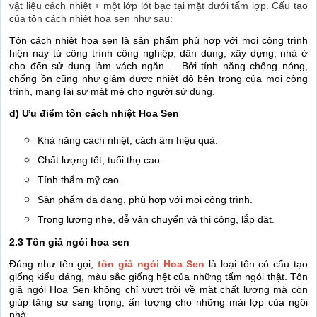
vật liệu cách nhiệt + một lớp lót bạc tại mặt dưới tấm lợp. Cấu tạo
của tôn cách nhiệt hoa sen như sau:
Tôn cách nhiệt hoa sen là sản phẩm phù hợp với mọi công trình
hiện nay từ công trình công nghiệp, dân dụng, xây dựng, nhà ở
cho đến sử dụng làm vách ngăn…. Bởi tính năng chống nóng,
chống ồn cũng như giảm được nhiệt độ bên trong của mọi công
trình, mang lại sự mát mẻ cho người sử dụng.
d) Ưu điểm tôn cách nhiệt Hoa Sen
Khả năng cách nhiệt, cách âm hiệu quả.
Chất lượng tốt, tuổi thọ cao.
Tính thẩm mỹ cao.
Sản phẩm đa dạng, phù hợp với mọi công trình.
Trọng lượng nhẹ, dễ vận chuyển và thi công, lắp đặt.
2.3
Tôn giả ngói hoa sen
Đúng như tên gọi,
tôn giả ngói Hoa Sen
là loại tôn có cấu tạo
giống kiểu dáng, màu sắc giống hệt của những tấm ngói thật. Tôn
giả ngói Hoa Sen không chỉ vượt trội về mặt chất lượng mà còn
giúp tăng sự sang trọng, ấn tượng cho những mái lợp của ngôi
nhà.