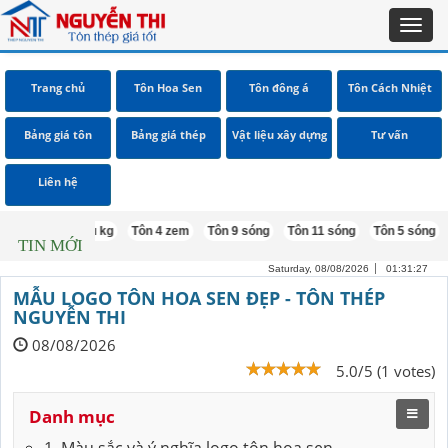
Toggl
navig
Trang chủ
Tôn Hoa Sen
Tôn đông á
Tôn Cách Nhiệt
Bảng giá tôn
Bảng giá thép
Vật liệu xây dựng
Tư vấn
Liên hệ
5 bao nhiêu kg
Tôn 4 zem
Tôn 9 sóng
Tôn 11 sóng
Tôn 5 sóng
Tôn
TIN MỚI
Saturday, 08/08/2026
01:31:28
MẪU LOGO TÔN HOA SEN ĐẸP - TÔN THÉP
NGUYỄN THI
08/08/2026
5.0/5 (1 votes)
Danh mục