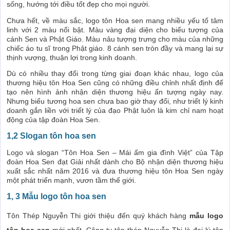
sống, hướng tới điều tốt đẹp cho mọi người.
Chưa hết, về màu sắc, logo tôn Hoa sen mang nhiều yếu tố tâm
linh với 2 màu nổi bật. Màu vàng đại diện cho biểu tượng của
cánh Sen và Phật Giáo. Màu nâu tượng trưng cho màu của những
chiếc áo tu sĩ trong Phật giáo. 8 cánh sen tròn đầy và mang lại sự
thịnh vượng, thuận lợi trong kinh doanh.
Dù có nhiều thay đổi trong từng giai đoạn khác nhau, logo của
thương hiệu tôn Hoa Sen cũng có những điều chỉnh nhất định để
tạo nên hình ảnh nhận diện thương hiệu ấn tượng ngày nay.
Nhưng biểu tương hoa sen chưa bao giờ thay đổi, như triết lý kinh
doanh gắn liền với triết lý của đạo Phật luôn là kim chỉ nam hoạt
động của tập đoàn Hoa Sen.
1,2 Slogan tôn hoa sen
Logo và slogan “Tôn Hoa Sen – Mái ấm gia đình Việt” của Tập
đoàn Hoa Sen đạt Giải nhất dành cho Bộ nhận diện thương hiệu
xuất sắc nhất năm 2016 và đưa thương hiệu tôn Hoa Sen ngày
một phát triển mạnh, vươn tầm thế giới.
1, 3 Mẫu logo tôn hoa sen
Tôn Thép Nguyễn Thi giới thiệu đến quý khách hàng
mẫu logo