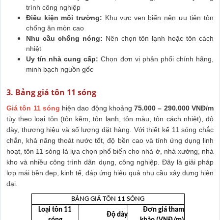
trình công nghiệp
Điều kiện môi trường:
Khu vực ven biển nên ưu tiên tôn
chống ăn mòn cao
Nhu cầu chống nóng:
Nên chọn tôn lạnh hoặc tôn cách
nhiệt
Uy tín nhà cung cấp:
Chọn đơn vị phân phối chính hãng,
minh bạch nguồn gốc
3. Bảng giá tôn 11 sóng
Giá tôn 11 sóng
hiện dao động khoảng
75.000 – 290.000 VNĐ/m
tùy theo loại tôn (tôn kẽm, tôn lạnh, tôn màu, tôn cách nhiệt), độ
dày, thương hiệu và số lượng đặt hàng. Với thiết kế 11 sóng chắc
chắn, khả năng thoát nước tốt, độ bền cao và tính ứng dụng linh
hoạt, tôn 11 sóng là lựa chọn phổ biến cho nhà ở, nhà xưởng, nhà
kho và nhiều công trình dân dụng, công nghiệp. Đây là giải pháp
lợp mái bền đẹp, kinh tế, đáp ứng hiệu quả nhu cầu xây dựng hiện
đại.
BẢNG GIÁ TÔN 11 SÓNG
Loại tôn 11
Đơn giá tham
Độ dày