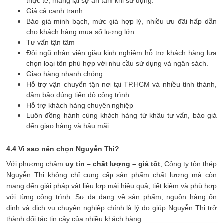
thực tế, mang lại sự an tâm khi sử dụng.
Giá cả cạnh tranh
Báo giá minh bạch, mức giá hợp lý, nhiều ưu đãi hấp dẫn
cho khách hàng mua số lượng lớn.
Tư vấn tận tâm
Đội ngũ nhân viên giàu kinh nghiệm hỗ trợ khách hàng lựa
chọn loại tôn phù hợp với nhu cầu sử dụng và ngân sách.
Giao hàng nhanh chóng
Hỗ trợ vận chuyển tận nơi tại TP.HCM và nhiều tỉnh thành,
đảm bảo đúng tiến độ công trình.
Hỗ trợ khách hàng chuyên nghiệp
Luôn đồng hành cùng khách hàng từ khâu tư vấn, báo giá
đến giao hàng và hậu mãi.
4.4 Vì sao nên chọn Nguyễn Thi?
Với phương châm
uy tín – chất lượng – giá tốt
, Công ty tôn thép
Nguyễn Thi không chỉ cung cấp sản phẩm chất lượng mà còn
mang đến giải pháp vật liệu lợp mái hiệu quả, tiết kiệm và phù hợp
với từng công trình. Sự đa dạng về sản phẩm, nguồn hàng ổn
định và dịch vụ chuyên nghiệp chính là lý do giúp Nguyễn Thi trở
thành đối tác tin cậy của nhiều khách hàng.