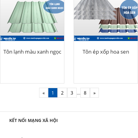
Tôn lạnh màu xanh ngọc
Tôn ép xốp hoa sen
«
1
2
3
...
8
»
KẾT NỐI MẠNG XÃ HỘI