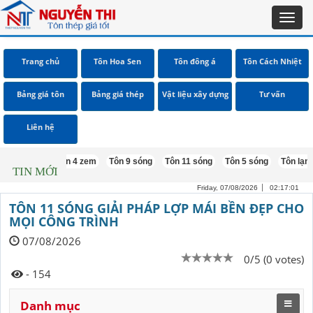
Toggl
navig
Trang chủ
Tôn Hoa Sen
Tôn đông á
Tôn Cách Nhiệt
Bảng giá tôn
Bảng giá thép
Vật liệu xây dựng
Tư vấn
Liên hệ
iêu kg
Tôn 4 zem
Tôn 9 sóng
Tôn 11 sóng
Tôn 5 sóng
Tôn lạnh màu
TIN MỚI
Friday, 07/08/2026
02:17:02
TÔN 11 SÓNG GIẢI PHÁP LỢP MÁI BỀN ĐẸP CHO
MỌI CÔNG TRÌNH
07/08/2026
0/5 (0 votes)
- 154
Danh mục