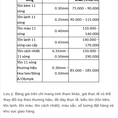
sóng
khảo (VNĐ/m)
Tôn kẽm 11
0.30mm
75.000 – 90.000
sóng
Tôn lạnh 11
0.35mm
90.000 – 115.000
sóng
Tôn màu 11
110.000 –
0.40mm
sóng
140.000
Tôn lạnh 11
140.000 –
0.45mm
sóng cao cấp
170.000
Tôn cách nhiệt
0.35mm –
150.000 –
11 sóng
0.50mm
290.000
Tôn 11 sóng
thương hiệu
0.30mm –
85.000 – 185.000
Hoa Sen/Đông
0.50mm
Á/Olympic
Lưu ý: Bảng giá trên chỉ mang tính tham khảo, giá thực tế có thể
thay đổi tùy theo thương hiệu, độ dày thực tế, kiểu tôn (tôn kẽm,
tôn lạnh, tôn màu, tôn cách nhiệt), màu sắc, số lượng đặt hàng và
khu vực giao hàng.