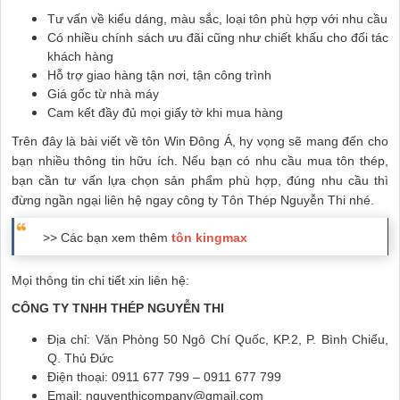
Tư vấn về kiểu dáng, màu sắc, loại tôn phù hợp với nhu cầu
Có nhiều chính sách ưu đãi cũng như chiết khấu cho đối tác
khách hàng
Hỗ trợ giao hàng tận nơi, tận công trình
Giá gốc từ nhà máy
Cam kết đầy đủ mọi giấy tờ khi mua hàng
Trên đây là bài viết về tôn Win Đông Á, hy vọng sẽ mang đến cho
bạn nhiều thông tin hữu ích. Nếu bạn có nhu cầu mua tôn thép,
bạn cần tư vấn lựa chọn sản phẩm phù hợp, đúng nhu cầu thì
đừng ngần ngại liên hệ ngay công ty Tôn Thép Nguyễn Thi nhé.
>> Các bạn xem thêm
tôn kingmax
Mọi thông tin chi tiết xin liên hệ:
CÔNG TY TNHH THÉP NGUYỄN THI
Địa chỉ: Văn Phòng 50 Ngô Chí Quốc, KP.2, P. Bình Chiểu,
Q. Thủ Đức
Điện thoại: 0911 677 799 – 0911 677 799
Email: nguyenthicompany@gmail.com