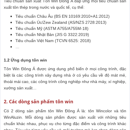
Tiêu chuẩn sản xuất Tôn Win Đông Á đáp ứng mọi tiêu chuẩn sản
xuất tôn thép trong nước và quốc tế, cụ thể:
Tiêu chuẩn Châu Âu (BS EN 10169:2010+A1:2012)
Tiêu chuẩn Úc/Zew Zealand (AS/NZS 2728:2013)
Tiêu chuẩn Mỹ (ASTM A755/A755M-18)
Tiêu chuẩn Nhật Bản (JIS G 3322:2019)
Tiêu chuẩn Việt Nam (TCVN 6525: 2018)
…
1.2 Ứng dụng tôn win
Tôn Win Đông Á được ứng dụng phổ biến ở mọi công trình, đặc
biệt là các công trình xây dựng nhà ở có yêu cầu về độ mát mẻ,
thoải mái cao, các công trình công nghiệp như nhà máy, xí nghiệp,
xưởng sản xuất…
2. Các dòng sản phẩm tôn win
Có 2 dòng sản phẩm tôn Win Đông Á là: tôn Wincolor và tôn
WinAluzin. Mỗi dòng sản phẩm được sản xuất với những tiêu
chuẩn khác nhau, phục vụ cho từng đặc điểm và công trình khác
nhau. Tùy vào từng yêu cầu và môi trường mà lựa chọn dòng sản