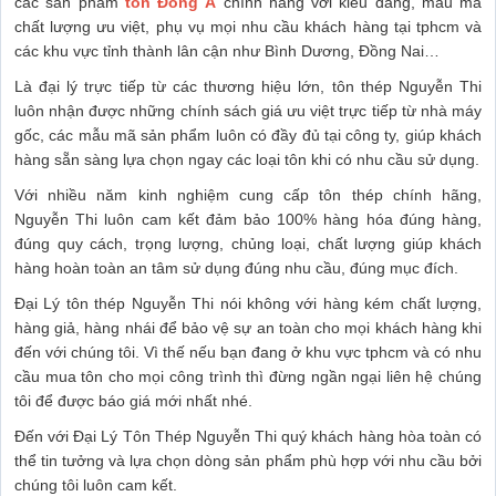
các sản phẩm
tôn Đông Á
chính hãng với kiểu dáng, mẫu mã
chất lượng ưu việt, phụ vụ mọi nhu cầu khách hàng tại tphcm và
các khu vực tỉnh thành lân cận như Bình Dương, Đồng Nai…
Là đại lý trực tiếp từ các thương hiệu lớn, tôn thép Nguyễn Thi
luôn nhận được những chính sách giá ưu việt trực tiếp từ nhà máy
gốc, các mẫu mã sản phẩm luôn có đầy đủ tại công ty, giúp khách
hàng sẵn sàng lựa chọn ngay các loại tôn khi có nhu cầu sử dụng.
Với nhiều năm kinh nghiệm cung cấp tôn thép chính hãng,
Nguyễn Thi luôn cam kết đảm bảo 100% hàng hóa đúng hàng,
đúng quy cách, trọng lượng, chủng loại, chất lượng giúp khách
hàng hoàn toàn an tâm sử dụng đúng nhu cầu, đúng mục đích.
Đại Lý tôn thép Nguyễn Thi nói không với hàng kém chất lượng,
hàng giả, hàng nhái để bảo vệ sự an toàn cho mọi khách hàng khi
đến với chúng tôi. Vì thế nếu bạn đang ở khu vực tphcm và có nhu
cầu mua tôn cho mọi công trình thì đừng ngần ngại liên hệ chúng
tôi để được báo giá mới nhất nhé.
Đến với Đại Lý Tôn Thép Nguyễn Thi quý khách hàng hòa toàn có
thể tin tưởng và lựa chọn dòng sản phẩm phù hợp với nhu cầu bởi
chúng tôi luôn cam kết.