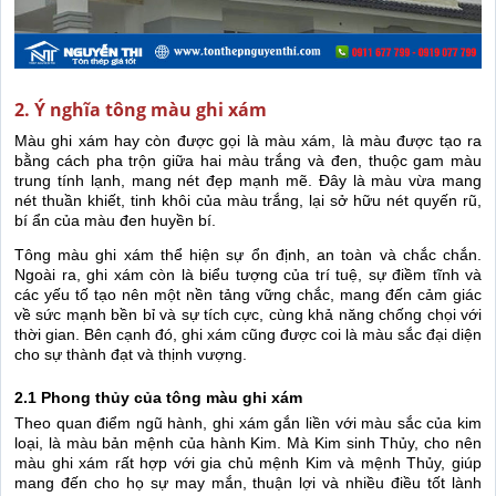
2. Ý nghĩa tông màu ghi xám
Màu ghi xám hay còn được gọi là màu xám, là màu được tạo ra
bằng cách pha trộn giữa hai màu trắng và đen, thuộc gam màu
trung tính lạnh, mang nét đẹp mạnh mẽ. Đây là màu vừa mang
nét thuần khiết, tinh khôi của màu trắng, lại sở hữu nét quyến rũ,
bí ẩn của màu đen huyền bí.
Tông màu ghi xám thể hiện sự ổn định, an toàn và chắc chắn.
Ngoài ra, ghi xám còn là biểu tượng của trí tuệ, sự điềm tĩnh và
các yếu tố tạo nên một nền tảng vững chắc, mang đến cảm giác
về sức mạnh bền bỉ và sự tích cực, cùng khả năng chống chọi với
thời gian. Bên cạnh đó, ghi xám cũng được coi là màu sắc đại diện
cho sự thành đạt và thịnh vượng.
2.1 Phong thủy của tông màu ghi xám
Theo quan điểm ngũ hành, ghi xám gắn liền với màu sắc của kim
loại, là màu bản mệnh của hành Kim. Mà Kim sinh Thủy, cho nên
màu ghi xám rất hợp với gia chủ mệnh Kim và mệnh Thủy, giúp
mang đến cho họ sự may mắn, thuận lợi và nhiều điều tốt lành