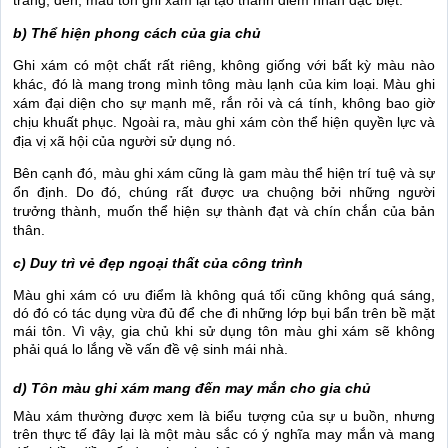
trắng, đen, màu tôn ghi xám lại tạo thành điểm nhấn đặc biệt.
b) Thể hiện phong cách của gia chủ
Ghi xám có một chất rất riêng, không giống với bất kỳ màu nào
khác, đó là mang trong mình tông màu lạnh của kim loại. Màu ghi
xám đại diện cho sự mạnh mẽ, rắn rỏi và cá tính, không bao giờ
chịu khuất phục. Ngoài ra, màu ghi xám còn thể hiện quyền lực và
địa vị xã hội của người sử dụng nó.
Bên cạnh đó, màu ghi xám cũng là gam màu thể hiện trí tuệ và sự
ổn định. Do đó, chúng rất được ưa chuộng bởi những người
trưởng thành, muốn thể hiện sự thành đạt và chín chắn của bản
thân.
c) Duy trì vẻ đẹp ngoại thất của công trình
Màu ghi xám có ưu điểm là không quá tối cũng không quá sáng,
dó đó có tác dụng vừa đủ để che đi những lớp bụi bẩn trên bề mặt
mái tôn. Vì vậy, gia chủ khi sử dụng tôn màu ghi xám sẽ không
phải quá lo lắng về vấn đề vệ sinh mái nhà.
d) Tôn màu ghi xám mang đến may mắn cho gia chủ
Màu xám thường được xem là biểu tượng của sự u buồn, nhưng
trên thực tế đây lại là một màu sắc có ý nghĩa may mắn và mang