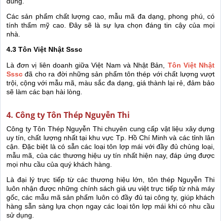
dùng.
Các sản phẩm chất lượng cao, mẫu mã đa dạng, phong phú, có
tính thẩm mỹ cao. Đây sẽ là sự lựa chọn đáng tin cậy của mọi
nhà.
4.3 Tôn Việt Nhật Sssc
Là đơn vị liên doanh giữa Việt Nam và Nhật Bản,
Tôn Việt Nhật
Sssc
đã cho ra đời những sản phẩm tôn thép với chất lượng vượt
trội, cộng với mẫu mã, màu sắc đa dạng, giá thành lại rẻ, đảm bảo
sẽ làm các bạn hài lòng.
4. Công ty Tôn Thép Nguyễn Thi
Công ty Tôn Thép Nguyễn Thi chuyên cung cấp vật liệu xây dựng
uy tín, chất lượng nhất tại khu vực Tp. Hồ Chí Minh và các tỉnh lân
cận. Đặc biệt là có sẵn các loại tôn lợp mái với đầy đủ chủng loại,
mẫu mã, của các thương hiệu uy tín nhất hiện nay, đáp ứng được
mọi nhu cầu của quý khách hàng.
Là đại lý trực tiếp từ các thương hiệu lớn, tôn thép Nguyễn Thi
luôn nhận được những chính sách giá ưu việt trực tiếp từ nhà máy
gốc, các mẫu mã sản phẩm luôn có đầy đủ tại công ty, giúp khách
hàng sẵn sàng lựa chọn ngay các loại tôn lợp mái khi có nhu cầu
sử dụng.