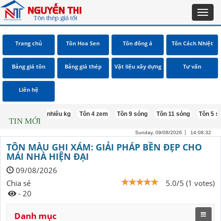
Toggl
navig
Trang chủ
Tôn Hoa Sen
Tôn đông á
Tôn Cách Nhiệt
Bảng giá tôn
Bảng giá thép
Vật liệu xây dựng
Tư vấn
Liên hệ
 1m5 bao nhiêu kg
Tôn 4 zem
Tôn 9 sóng
Tôn 11 sóng
Tôn 5 sóng
TIN MỚI
Sunday, 09/08/2026
14:08:33
TÔN MÀU GHI XÁM: GIẢI PHÁP BỀN ĐẸP CHO
MÁI NHÀ HIỆN ĐẠI
09/08/2026
Chia sẻ
5.0/5 (1 votes)
- 20
Danh mục