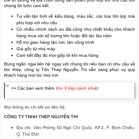
thể tin tưởng và lựa chọn dòng sản phẩm phù hợp với nhu cầu bởi
chúng tôi luôn cam kết:
Tư vấn tận tình về kiểu dáng, màu sắc, các loại tôn lợp mái
phù hợp với nhu cầu
Có nhiều chính sách ưu đãi cũng như chiết khấu cho khách
hàng mua với số lượng lớn hoặc đối tác lâu năm
Hỗ trợ giao hàng tận nơi, tận công trình
Giá gốc từ nhà máy
Cam kết đầy đủ mọi giấy tờ khi mua hàng
Đừng ngần ngại liên hệ ngay với chúng tôi nếu bạn có nhu cầu về
tôn thép, công ty Tôn Thép Nguyễn Thi sẵn sàng phục vụ quý
khách hàng mọi lúc mọi nơi.
>> Các bạn xem thêm
tôn 3 lớp cách nhiệt
Mọi thông tin chi tiết xin liên hệ:
CÔNG TY TNHH THÉP NGUYỄN THI
Địa chỉ: Văn Phòng 50 Ngô Chí Quốc, KP.2, P. Bình Chiểu,
Q. Thủ Đức