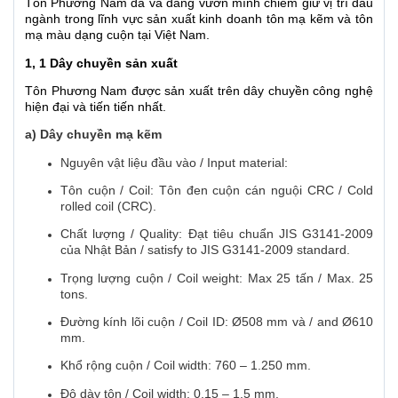
Tôn Phương Nam đã và đang vươn mình chiếm giữ vị trí đầu
ngành trong lĩnh vực sản xuất kinh doanh tôn mạ kẽm và tôn
mạ màu dạng cuộn tại Việt Nam.
1, 1 Dây chuyền sản xuất
Tôn Phương Nam được sản xuất trên dây chuyền công nghệ
hiện đại và tiến tiến nhất.
a) Dây chuyền mạ kẽm
Nguyên vật liệu đầu vào / Input material:
Tôn cuộn / Coil: Tôn đen cuộn cán nguội CRC / Cold
rolled coil (CRC).
Chất lượng / Quality: Đạt tiêu chuẩn JIS G3141-2009
của Nhật Bản / satisfy to JIS G3141-2009 standard.
Trọng lượng cuộn / Coil weight: Max 25 tấn / Max. 25
tons.
Đường kính lõi cuộn / Coil ID: Ø508 mm và / and Ø610
mm.
Khổ rộng cuộn / Coil width: 760 – 1.250 mm.
Độ dày tôn / Coil width: 0,15 – 1,5 mm.