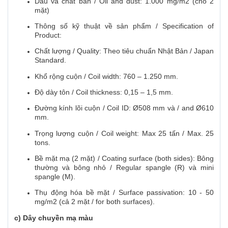
Dầu và chất bẩn / Oil and dust: 1.000 mg/m2 (cho 2
mặt)
Thông số kỹ thuật về sản phẩm / Specification of
Product:
Chất lượng / Quality: Theo tiêu chuẩn Nhật Bản / Japan
Standard.
Khổ rộng cuộn / Coil width: 760 – 1.250 mm.
Độ dày tôn / Coil thickness: 0,15 – 1,5 mm.
Đường kính lõi cuộn / Coil ID: Ø508 mm và / and Ø610
mm.
Trọng lượng cuộn / Coil weight: Max 25 tấn / Max. 25
tons.
Bề mặt mạ (2 mặt) / Coating surface (both sides): Bông
thường và bông nhỏ / Regular spangle (R) và mini
spangle (M).
Thụ động hóa bề mặt / Surface passivation: 10 - 50
mg/m2 (cả 2 mặt / for both surfaces).
c) Dây chuyền mạ màu