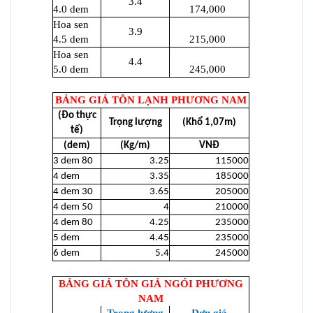
3.4
4.0 dem
174,000
Hoa sen
3.9
4.5 dem
215,000
Hoa sen
4.4
5.0 dem
245,000
BẢNG GIÁ TÔN LẠNH PHƯƠNG NAM
(Đo thực
Trọng lượng
(Khổ 1,07m)
tế)
(dem)
(Kg/m)
VNĐ
3 dem 80
3.25
115000
4 dem
3.35
185000
4 dem 30
3.65
205000
4 dem 50
4
210000
4 dem 80
4.25
235000
5 dem
4.45
235000
6 dem
5.4
245000
BẢNG GIÁ TÔN GIẢ NGÓI PHƯƠNG
NAM