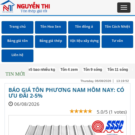
Toggl
navig
Trang chủ
Tôn Hoa Sen
Tôn đông á
Tôn Cách Nhiệt
Bảng giá tôn
Bảng giá thép
Vật liệu xây dựng
Tư vấn
Liên hệ
b40 khổ 1m5 bao nhiêu kg
Tôn 4 zem
Tôn 9 sóng
Tôn 11 sóng
Tôn 5 s
TIN MỚI
Thursday, 06/08/2026
13:19:53
BÁO GIÁ TÔN PHƯƠNG NAM HÔM NAY: CÓ
ƯU ĐÃI 2-5%
06/08/2026
5.0/5 (1 votes)