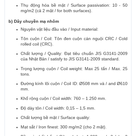
Thụ động hóa bề mặt / Surface passivation: 10 - 50
mg/m2 (cả 2 mặt / for both surfaces).
b) Dây chuyền mạ nhôm
Nguyên vật liệu đầu vào / Input material:
Tôn cuộn / Coil: Tôn đen cuộn cán nguội CRC / Cold
rolled coil (CRC).
Chất lượng / Quality: Đạt tiêu chuẩn JIS G3141-2009
của Nhật Bản / satisfy to JIS G3141-2009 standard.
Trọng lượng cuộn / Coil weight: Max 25 tấn / Max. 25
tons.
Đường kính lõi cuộn / Coil ID: Ø508 mm và / and Ø610
mm.
Khổ rộng cuộn / Coil width: 760 – 1.250 mm.
Độ dày tôn / Coil width: 0,15 – 1,5 mm.
Chất lượng bề mặt / Surface quality:
Mạt sắt / Iron finest: 300 mg/m2 (cho 2 mặt).