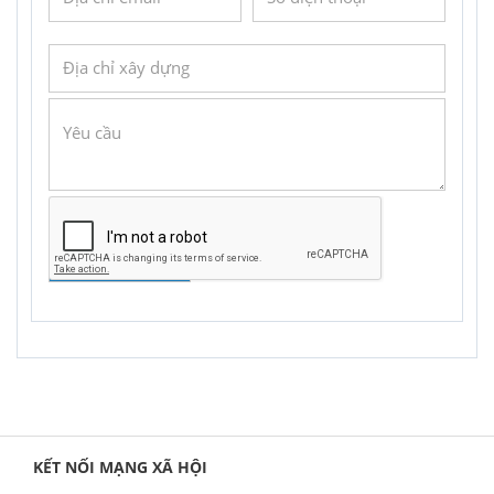
GỬI YÊU CẦU
KẾT NỐI MẠNG XÃ HỘI