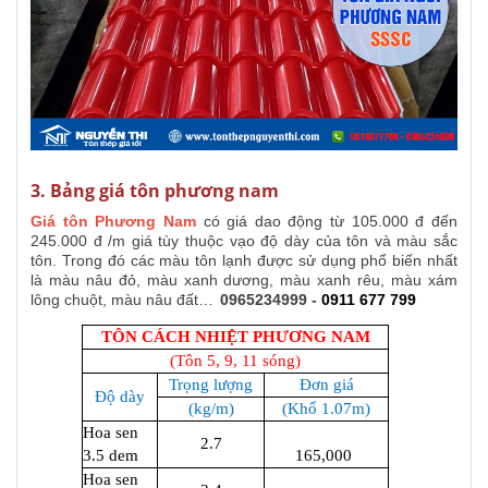
3. Bảng giá tôn phương nam
Giá tôn Phương Nam
có giá dao động từ 105.000 đ đến
245.000 đ /m giá tùy thuộc vạo độ dày của tôn và màu sắc
tôn. Trong đó các màu tôn lạnh được sử dụng phổ biến nhất
là màu nâu đỏ, màu xanh dương, màu xanh rêu, màu xám
lông chuột, màu nâu đất…
0965234999 -
0911 677 799
TÔN CÁCH NHIỆT PHƯƠNG NAM
(Tôn 5, 9, 11 sóng)
Trọng lượng
Đơn giá
Độ dày
(kg/m)
(Khổ 1.07m)
Hoa sen
2.7
3.5 dem
165,000
Hoa sen