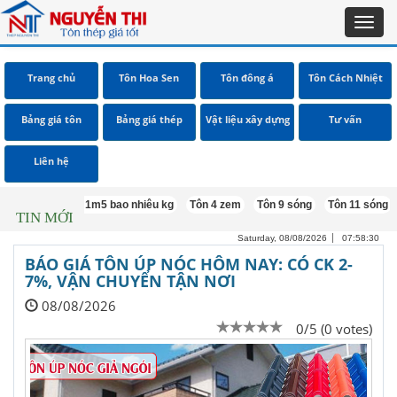
Toggl
navig
Trang chủ
Tôn Hoa Sen
Tôn đông á
Tôn Cách Nhiệt
Bảng giá tôn
Bảng giá thép
Vật liệu xây dựng
Tư vấn
Liên hệ
Lưới b40 khổ 1m5 bao nhiêu kg
Tôn 4 zem
Tôn 9 sóng
Tôn 11 sóng
Tô
TIN MỚI
Saturday, 08/08/2026
07:58:30
BÁO GIÁ TÔN ÚP NÓC HÔM NAY: CÓ CK 2-
7%, VẬN CHUYỂN TẬN NƠI
08/08/2026
0/5 (0 votes)