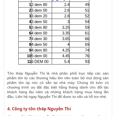
1
2 dem 80
2.4
49
2
3 dem 00
2.6
51
3
3 dem 20
2.8
52
4
3 dem 50
3
54
5
3 dem 80
3.25
59
6
4 dem 00
3.35
61
7
4 dem 30
3.65
66
8
4 dem 50
4
69
9
4 dem 80
4.25
74
10
5 dem 00
4.45
76
11
6 DEM 00
5.4
93
Tôn thép Nguyễn Thi là nhà phân phối trực tiếp các sản
phẩm tôn từ các thương hiệu lớn nên toàn bộ mọi dòng sản
phẩm tôn úp nóc có sẵn tại nhà máy. Chúng tôi luôn có
chương trình ưu đãi đặc biệt hằng tháng dành cho đối tác
khách hàng lâu năm và những khách hàng mua hàng lần
đầu. Liên hệ ngay Nguyễn Thi để được tư vấn và hỗ trợ nhé.
4. Công ty tôn thép Nguyễn Thi