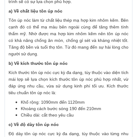
trình sẽ có sự lựa chọn phù hợp.
a) Về chất liệu tôn úp nóc
Tôn úp nóc làm từ chất liệu thép mạ hợp kim nhôm kẽm. Bên
cạnh đó có thể mạ màu bên ngoài cùng để tăng thêm tính
thẩm mỹ. Nhờ được mạ hợp kim nhôm kẽm nên tôn úp nóc
có khả năng chống ăn mòn, chống gỉ sét và kháng nhiệt tốt.
Tăng độ bền và tuổi thọ tôn. Từ đó mang đến sự hài lòng cho
người sử dụng.
b) Về kích thước tôn úp nóc
Kích thước tôn úp nóc cực kỳ đa dạng, tùy thuộc vào diện tích
mái lợp sẽ lựa chọn kích thước tôn úp nóc phù hợp nhất, vừ
đáp ứng nhu cầu, vừa sử dụng kinh phí tối ưu. Kích thước
tiêu chuẩn tôn úp nóc là:
Khổ rộng: 1090mm đến 1120mm
Khoảng cách bước sóng 190 đến 210mm
Chiều dài: cắt theo yêu cầu
c) Về độ dày tôn úp nóc
Độ dày tôn úp nóc cực kỳ đa dạng, tùy thuộc vào từng nhu