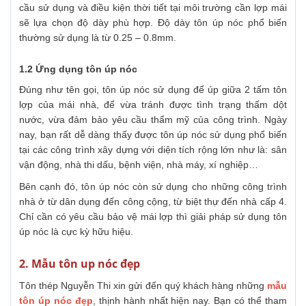
cầu sử dụng và điều kiện thời tiết tại môi trường cần lợp mái
sẽ lựa chọn độ dày phù hợp. Độ dày tôn úp nóc phổ biến
thường sử dụng là từ 0.25 – 0.8mm.
1.2 Ứng dụng tôn úp nóc
Đúng như tên gọi, tôn úp nóc sử dụng để úp giữa 2 tấm tôn
lợp của mái nhà, để vừa tránh được tình trạng thấm dột
nước, vừa đảm bảo yêu cầu thẩm mỹ của công trình. Ngày
nay, bạn rất dễ dàng thấy được tôn úp nóc sử dụng phổ biến
tại các công trình xây dựng với diện tích rộng lớn như là: sân
vận động, nhà thi dấu, bệnh viện, nhà máy, xí nghiệp…
Bên cạnh đó, tôn úp nóc còn sử dụng cho những công trình
nhà ở từ dân dụng đến công cộng, từ biệt thự đến nhà cấp 4.
Chỉ cần có yêu cầu bảo vệ mái lợp thì giải pháp sử dụng tôn
úp nóc là cực kỳ hữu hiệu.
2. Mẫu tôn up nóc đẹp
Tôn thép Nguyễn Thi xin gửi đến quý khách hàng những
mẫu
tôn úp nóc đẹp
, thịnh hành nhất hiện nay. Bạn có thể tham