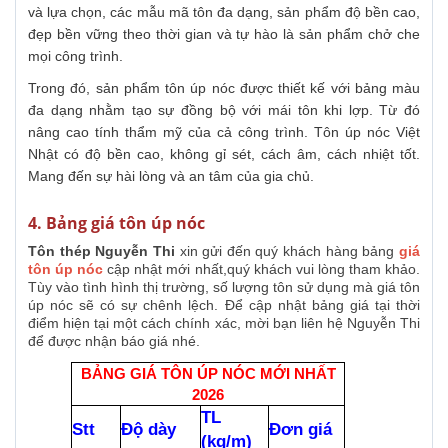
và lựa chọn, các mẫu mã tôn đa dạng, sản phẩm độ bền cao,
đẹp bền vững theo thời gian và tự hào là sản phẩm chở che
mọi công trình.
Trong đó, sản phẩm tôn úp nóc được thiết kế với bảng màu
đa dạng nhằm tạo sự đồng bộ với mái tôn khi lợp. Từ đó
nâng cao tính thẩm mỹ của cả công trình. Tôn úp nóc Việt
Nhật có độ bền cao, không gỉ sét, cách âm, cách nhiệt tốt.
Mang đến sự hài lòng và an tâm của gia chủ.
4. Bảng giá tôn úp nóc
Tôn thép Nguyễn Thi
xin gửi đến quý khách hàng bảng
giá
tôn úp nóc
cập nhật mới nhất,quý khách vui lòng tham khảo.
Tùy vào tình hình thị trường, số lượng tôn sử dụng mà giá tôn
úp nóc sẽ có sự chênh lệch. Để cập nhật bảng giá tại thời
điểm hiện tại một cách chính xác, mời bạn liên hệ Nguyễn Thi
để được nhận báo giá nhé.
BẢNG GIÁ TÔN ÚP NÓC MỚI NHẤT
2026
TL
Stt
Độ dày
Đơn giá
(kg/m)