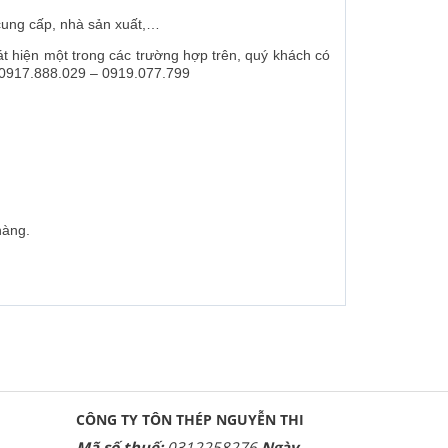
ung cấp, nhà sản xuất,…
t hiện một trong các trường hợp trên, quý khách có
0917.888.029 – 0919.077.799
hàng.
CÔNG TY TÔN THÉP NGUYỄN THI
Mã số thuế:
0312258276
Ngày