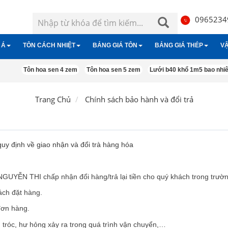
0965234
 Á
TÔN CÁCH NHIỆT
BẢNG GIÁ TÔN
BẢNG GIÁ THÉP
VẬ
n
h nhiệt đông á
Tôn hoa sen 4 zem
Tôn xốp cách nhiệt
Tôn lạnh hoa sen
Tôn hoa sen 5 zem
Tôn lạnh
Thép hộp
Tôn lạnh đông á
Lưới b40 khổ 1m5 bao nhiê
Tôn Pu Cách Nh
Gạch ống
 ngói đông á
Tôn kẽm hoa sen
Tôn nhựa
Lưới b40
Tôn kẽm đông á
Đá xây dựng
Trang Chủ
Chính sách bảo hành và đổi trả
Tôn úp nóc
Vật liệu cách 
Tôn Việt Nhật
định về giao nhận và đổi trà hàng hóa
Tôn Phương Nam
P NGUYỄN THI
chấp nhận đổi hàng/trả lại tiền cho quý khách trong trườ
ch đặt hàng.
Tôn Pomina
ơn hàng.
róc, hư hỏng xảy ra trong quá trình vận chuyển,…