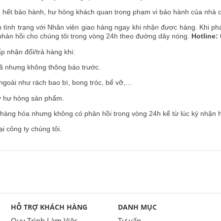
ết bảo hành, hư hỏng khách quan trong phạm vi bảo hành của nhà c
ình trạng với Nhân viên giao hàng ngay khi nhận được hàng. Khi phá
c phản hồi cho chúng tôi trong vòng 24h theo đường dây nóng.
Hotline:
p nhận đổi/trả hàng khi:
 nhưng không thông báo trước.
oài như rách bao bì, bong tróc, bể vỡ,…
 hư hỏng sản phẩm.
àng hóa nhưng không có phản hồi trong vòng 24h kể từ lúc ký nhận 
 công ty chúng tôi.
HỖ TRỢ KHÁCH HÀNG
DANH MỤC
Quy Trình Làm Việc
Tư vấn