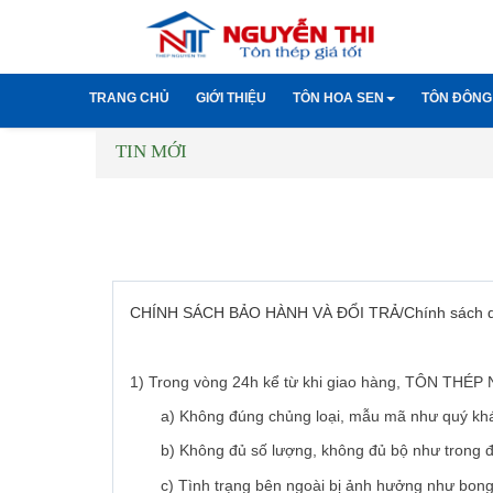
TRANG CHỦ
GIỚI THIỆU
TÔN HOA SEN
TÔN ĐÔNG
TIN MỚI
Tôn cách nhiệt hoa se
Tôn các
Tôn giả ngói hoa sen
Tôn giả
CHÍNH SÁCH BẢO HÀNH VÀ ĐỔI TRẢ/Chính sách quy 
1) Trong vòng 24h kể từ khi giao hàng, TÔN THÉ
a) Không đúng chủng loại, mẫu mã như quý khá
b) Không đủ số lượng, không đủ bộ như trong đ
c) Tình trạng bên ngoài bị ảnh hưởng như bong t