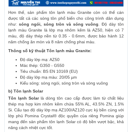
Hơn thế, sản phẩm tôn lạnh màu Granite còn có thể cán
được tất cả các sóng tôn phổ biến cho công trình dân dụng
như:
sóng ngói, sóng tròn và sóng vuông
. Độ dày tôn
lạnh màu Granite là lớp mạ nhôm kẽm là AZ50, hiện có 7
màu, độ dày thép nền từ 0.35 - 0.6mm, được bảo hành 12
năm chống ăn mòn và 8 năm chống phai màu.
Thông số kỹ thuật Tôn lạnh màu Granite:
Độ dày lớp mạ: AZ50
Mác thép: G350 - G550
Tiêu chuẩn: BS EN 10169 (EU)
Độ dày lớp mạ màu: 20/05 µm
Kiểu sóng: sóng ngói, sóng tròn và sóng vuông
b) Tôn lạnh Solar
Tôn lạnh Solar
là dòng tôn cao cấp được làm từ chất liệu
thép mạ hợp kim nhôm kẽm chứa 55% AL, 43.5% ZN, 1.5%
Si. Cấu tạo độ dày lớp mạ AZ100/AZ120 cực kỳ bền cùng với
lớp phủ Pomina Crystal® độc quyền của riêng Pomina giúp
mang đến sản phẩm tôn lạnh Solar có độ bền vượt bậc, khả
năng cách nhiệt cực tốt.