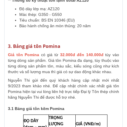
** Thông số kỹ thuật
tôn lạnh solar AZ120
Độ dày lớp mạ: AZ120
Mác thép: G350 - G550
Tiêu chuẩn: BS EN 10346 (EU)
Bảo hành chống ăn mòn thủng: 20 năm
3. Bảng giá tôn Pomina
Giá tôn Pomina
có giá từ
32.000đ đến 140.000đ
tùy vào
từng dòng sản phẩm.
Giá tôn Pomina đa dạng, tùy thuộc vào
từng dòng sản phẩm tôn, màu sắc, kiểu sóng cũng như kích
thước và số lượng mua thì giá có sự dao động khác nhau.
Nguyễn Thi gửi đến quý khách hàng cập nhật mới nhất
9/2023 tham khảo nhé. Để cập nhật chính xác nhất giá tôn
Pomina hiện tại vui lòng liên hệ trực tiếp Đại lý Tôn thép chính
hãng Nguyễn Thi để được hỗ trợ nhé.
3.1 Bảng giá tôn kẽm Pomina
TRỌNG
ĐỘ DÀY
LƯỢNG
GIÁ (VNĐ/m)