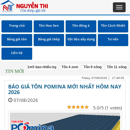
Toggl
navig
Trang chủ
Tôn Hoa Sen
Tôn đông á
Tôn Cách Nhiệt
Bảng giá tôn
Bảng giá thép
Vật liệu xây dựng
Tư vấn
Liên hệ
i b40 khổ 1m5 bao nhiêu kg
Tôn 4 zem
Tôn 9 sóng
Tôn 11 sóng
Tôn 
TIN MỚI
Friday, 07/08/2026
17:48:06
BÁO GIÁ TÔN POMINA MỚI NHẤT HÔM NAY
2026
07/08/2026
5.0/5 (1 votes)