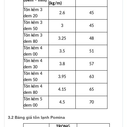
(dem – mm)
(kg/m)
Tôn kẽm 3
2.6
45
dem 20
Tôn kẽm 3
3
45
dem 50
Tôn kẽm 3
3.25
48
dem 80
Tôn kẽm 4
3.5
51
dem 00
Tôn kẽm 4
3.8
57
dem 30
Tôn kẽm 4
3.95
63
dem 50
Tôn kẽm 4
4.15
65
dem 80
Tôn kẽm 5
4.5
70
dem 00
3.2 Bảng giá tôn lạnh Pomina
TRỌNG