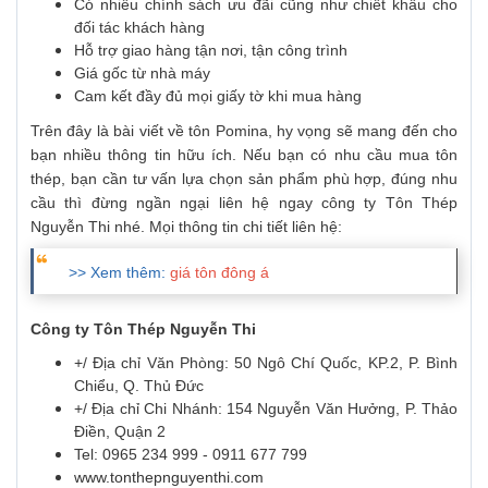
Có nhiều chính sách ưu đãi cũng như chiết khấu cho
đối tác khách hàng
Hỗ trợ giao hàng tận nơi, tận công trình
Giá gốc từ nhà máy
Cam kết đầy đủ mọi giấy tờ khi mua hàng
Trên đây là bài viết về tôn Pomina, hy vọng sẽ mang đến cho
bạn nhiều thông tin hữu ích. Nếu bạn có nhu cầu mua tôn
thép, bạn cần tư vấn lựa chọn sản phẩm phù hợp, đúng nhu
cầu thì đừng ngần ngại liên hệ ngay công ty Tôn Thép
Nguyễn Thi nhé. Mọi thông tin chi tiết liên hệ:
>> Xem thêm:
giá tôn đông á
Công ty Tôn Thép Nguyễn Thi
+/ Địa chỉ Văn Phòng: 50 Ngô Chí Quốc, KP.2, P. Bình
Chiểu, Q. Thủ Đức
+/ Địa chỉ Chi Nhánh: 154 Nguyễn Văn Hưởng, P. Thảo
Điền, Quận 2
Tel: 0965 234 999 - 0911 677 799
www.tonthepnguyenthi.com