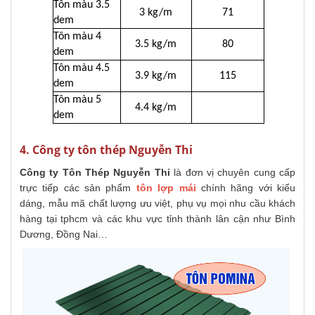
Tôn màu 3.5
3 kg/m
71
dem
Tôn màu 4
3.5 kg/m
80
dem
Tôn màu 4.5
3.9 kg/m
115
dem
Tôn màu 5
4.4 kg/m
dem
4. Công ty tôn thép Nguyễn Thi
Công ty Tôn Thép Nguyễn Thi
là đơn vị chuyên cung cấp
trực tiếp các sản phẩm
tôn lợp mái
chính hãng với kiểu
dáng, mẫu mã chất lượng ưu việt, phụ vụ mọi nhu cầu khách
hàng tại tphcm và các khu vực tỉnh thành lân cận như Bình
Dương, Đồng Nai…