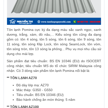
Tôn lạnh Pomina cực kỳ đa dạng màu sắc xanh ngọc, xanh
dương, trắng, xám, đỏ nâu,... Kiểu sóng tôn cũng đa dạng
gồm có: tôn 4 sóng, tôn 5 sóng, tôn 6 sóng, tôn 9 sóng, tôn
11 sóng, tôn sóng Klip Lock, tôn sóng SeamLock, tôn vòm,
tôn sóng tròn, tôn 13 sóng la phông... Phụ vụ mọi nhu cầu sử
dụng cho mái lợp.
Sản phẩm đạt tiêu chuẩn: BS EN 10346 (EU) do ISOCERT
công nhận; tiêu chuẩn MS do tổ chức SIRIM Malaysia công
nhận. Có 3 dòng sản phẩm tôn lạnh Pomina nổi bật là:
** TÔN LẠNH AZ70
Độ dày lớp mạ: AZ70
Mác thép: G350 - G550
Tiêu chuẩn: BS EN 10346 (EU)
Bào hành chống ăn mòn thủng: 5 năm
** TÔN LẠNH AZ100