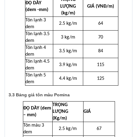
ĐỘ DÀY
LƯỢNG
GIÁ (VNĐ/m)
(dem -mm)
(kg/m)
Tôn lạnh 3
2.5 kg/m
64
dem
Tôn lạnh 3.5
3 kg/m
70
dem
Tôn lạnh 4
3.5 kg/m
84
dem
Tôn lạnh 4.5
3.9 kg/m
115
dem
Tôn lạnh 5
4.4 kg/m
125
dem
3.3 Bảng giá tôn màu Pomina
TRỌNG
ĐỘ DÀY (dem
LƯỢNG
GIÁ
– mm)
(Kg/m)
Tôn màu 3
2.5 kg/m
67
dem