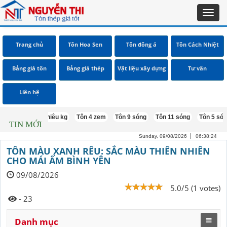
Toggl
navig
Trang chủ
Tôn Hoa Sen
Tôn đông á
Tôn Cách Nhiệt
Bảng giá tôn
Bảng giá thép
Vật liệu xây dựng
Tư vấn
Liên hệ
 1m5 bao nhiêu kg
Tôn 4 zem
Tôn 9 sóng
Tôn 11 sóng
Tôn 5 sóng
T
TIN MỚI
Sunday, 09/08/2026
06:38:25
TÔN MÀU XANH RÊU: SẮC MÀU THIÊN NHIÊN
CHO MÁI ẤM BÌNH YÊN
09/08/2026
5.0/5 (1 votes)
- 23
Danh mục