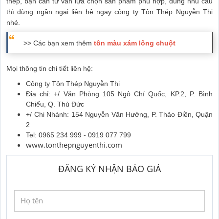
thép, bạn cần tư vấn lựa chọn sản phẩm phù hợp, đúng nhu cầu
thì đừng ngần ngại liên hệ ngay công ty Tôn Thép Nguyễn Thi
nhé.
>> Các bạn xem thêm
tôn màu xám lông chuột
Mọi thông tin chi tiết liên hệ:
Công ty Tôn Thép Nguyễn Thi
Địa chỉ: +/ Văn Phòng 105 Ngô Chí Quốc, KP.2, P. Bình
Chiểu, Q. Thủ Đức
+/ Chi Nhánh: 154 Nguyễn Văn Hưởng, P. Thảo Điền, Quận
2
Tel: 0965 234 999 - 0919 077 799
www.tonthepnguyenthi.com
ĐĂNG KÝ NHẬN BÁO GIÁ