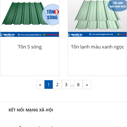
Tôn 5 sóng
Tôn lạnh màu xanh ngọc
«
1
2
3
...
8
»
KẾT NỐI MẠNG XÃ HỘI