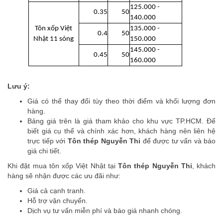
125.000 -
0.35
50
140.000
Tôn xốp Việt
135.000 -
0.4
50
Nhật 11 sóng
150.000
145.000 -
0.45
50
160.000
Lưu ý:
Giá có thể thay đổi tùy theo thời điểm và khối lượng đơn
hàng.
Bảng giá trên là giá tham khảo cho khu vực TP.HCM. Để
biết giá cụ thể và chính xác hơn, khách hàng nên liên hệ
trực tiếp với
Tôn thép Nguyễn Thi
để được tư vấn và báo
giá chi tiết.
Khi đặt mua tôn xốp Việt Nhật tại
Tôn thép Nguyễn Thi
, khách
hàng sẽ nhận được các ưu đãi như:
Giá cả cạnh tranh.
Hỗ trợ vận chuyển.
Dịch vụ tư vấn miễn phí và báo giá nhanh chóng.