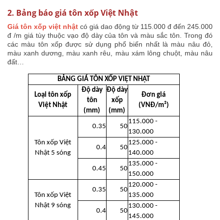
2. Bảng báo giá tôn xốp Việt Nhật
Giá tôn xốp việt nhật
có giá dao động từ 115.000 đ đến 245.000
đ /m giá tùy thuộc vạo độ dày của tôn và màu sắc tôn. Trong đó
các màu tôn xốp được sử dụng phổ biến nhất là màu nâu đỏ,
màu xanh dương, màu xanh rêu, màu xám lông chuột, màu nâu
đất…
BẢNG GIÁ TÔN XỐP VIỆT NHẬT
Độ dày
Độ dày
Loại tôn xốp
Đơn giá
tôn
xốp
Việt Nhật
(VNĐ/m²)
(mm)
(mm)
115.000 -
0.35
50
130.000
Tôn xốp Việt
125.000 -
0.4
50
Nhật 5 sóng
140.000
135.000 -
0.45
50
150.000
120.000 -
0.35
50
Tôn xốp Việt
135.000
Nhật 9 sóng
130.000 -
0.4
50
145.000