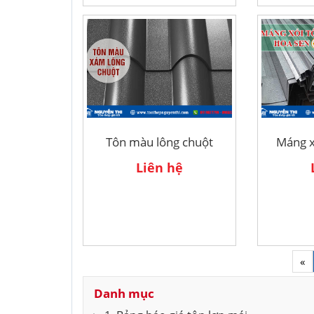
Tôn màu lông chuột
Máng x
Liên hệ
«
Danh mục