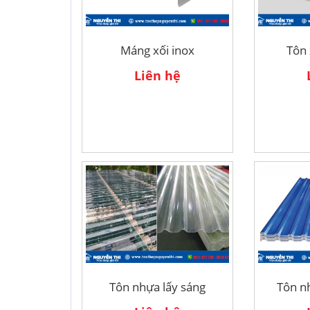
Máng xối inox
Tôn
ĐÁ 4X6
TÔN CÁCH NHIỆT ĐÔN
Liên hệ
Liên hệ
Liên hệ
Tôn nhựa lấy sáng
Tôn n