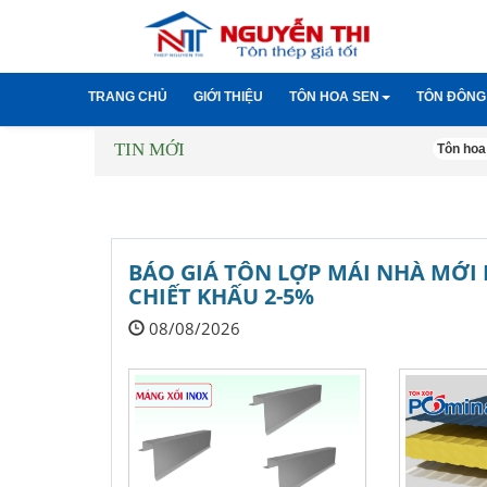
TRANG CHỦ
GIỚI THIỆU
TÔN HOA SEN
TÔN ĐÔNG
TIN MỚI
Tôn cách nhiệt hoa se
Tôn hoa sen 4 
Tôn các
Tôn giả ngói hoa sen
Tôn giả
BÁO GIÁ TÔN LỢP MÁI NHÀ MỚI 
CHIẾT KHẤU 2-5%
08/08/2026