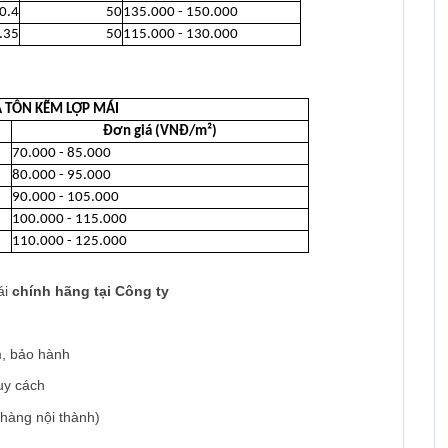
0.4
50
135.000 - 150.000
.35
50
115.000 - 130.000
 TÔN KẼM LỢP MÁI
Đơn giá (VNĐ/m²)
70.000 - 85.000
80.000 - 95.000
90.000 - 105.000
100.000 - 115.000
110.000 - 125.000
ái
chính hãng tại Công ty
m, bảo hành
uy cách
 hàng nội thành)