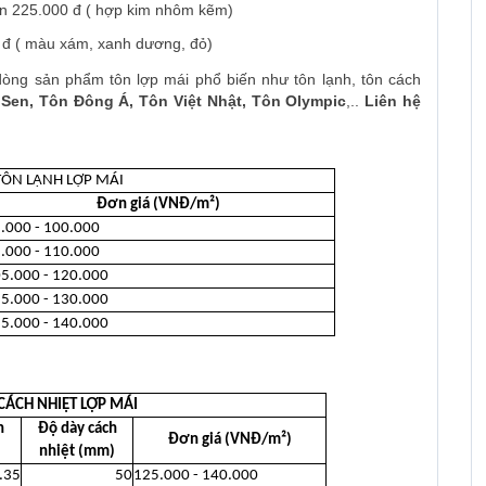
ến 225.000 đ ( hợp kim nhôm kẽm)
0 đ ( màu xám, xanh dương, đỏ)
dòng sản phẩm tôn lợp mái phổ biến như tôn lạnh, tôn cách
Sen, Tôn Đông Á, Tôn Việt Nhật, Tôn Olympic
,..
Liên hệ
TÔN LẠNH LỢP MÁI
Đơn giá (VNĐ/m²)
.000 - 100.000
.000 - 110.000
5.000 - 120.000
5.000 - 130.000
5.000 - 140.000
CÁCH NHIỆT LỢP MÁI
n
Độ dày cách
Đơn giá (VNĐ/m²)
nhiệt (mm)
.35
50
125.000 - 140.000