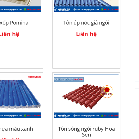
 xốp Pomina
Tôn úp nóc giả ngói
G Á 9 SÓNG
TÔN CÁCH NHIỆT ĐÔNG Á 5 SÓNG
Liên hệ
Liên hệ
Liên hệ
hựa màu xanh
Tôn sóng ngói ruby Hoa
Sen