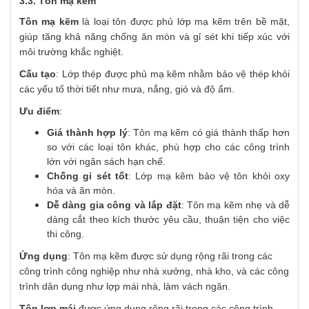
3.3.
Tôn mạ kẽm
Tôn mạ kẽm
là loại tôn được phủ lớp mạ kẽm trên bề mặt,
giúp tăng khả năng chống ăn mòn và gỉ sét khi tiếp xúc với
môi trường khắc nghiệt.
Cấu tạo
: Lớp thép được phủ mạ kẽm nhằm bảo vệ thép khỏi
các yếu tố thời tiết như mưa, nắng, gió và độ ẩm.
Ưu điểm
:
Giá thành hợp lý
: Tôn mạ kẽm có giá thành thấp hơn
so với các loại tôn khác, phù hợp cho các công trình
lớn với ngân sách hạn chế.
Chống gỉ sét tốt
: Lớp mạ kẽm bảo vệ tôn khỏi oxy
hóa và ăn mòn.
Dễ dàng gia công và lắp đặt
: Tôn mạ kẽm nhẹ và dễ
dàng cắt theo kích thước yêu cầu, thuận tiện cho việc
thi công.
Ứng dụng
: Tôn mạ kẽm được sử dụng rộng rãi trong các
công trình công nghiệp như nhà xưởng, nhà kho, và các công
trình dân dụng như lợp mái nhà, làm vách ngăn.
Tôn lợp mái
được ứng dụng rộng rãi trong các công trình