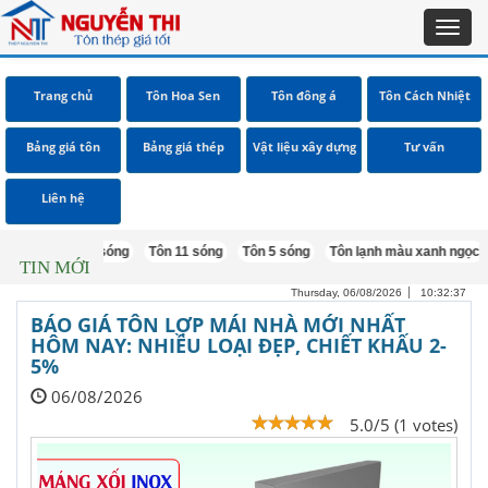
Toggl
navig
Trang chủ
Tôn Hoa Sen
Tôn đông á
Tôn Cách Nhiệt
Bảng giá tôn
Bảng giá thép
Vật liệu xây dựng
Tư vấn
Liên hệ
Tôn 9 sóng
Tôn 11 sóng
Tôn 5 sóng
Tôn lạnh màu xanh ngọc
Tôn ép
TIN MỚI
Thursday, 06/08/2026
10:32:38
BÁO GIÁ TÔN LỢP MÁI NHÀ MỚI NHẤT
HÔM NAY: NHIỀU LOẠI ĐẸP, CHIẾT KHẤU 2-
5%
06/08/2026
5.0/5 (1 votes)