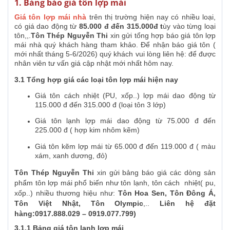
1. Bảng báo giá tôn lợp mái
Giá tôn lợp mái nhà
trên thị trường hiện nay có nhiều loại,
có giá dao động từ
85.000 đ đến 315.000đ t
ùy vào từng loại
tôn,,.
Tôn Thép Nguyễn Thi
xin gửi tổng hợp báo giá tôn lợp
mái nhà quý khách hàng tham khảo. Để nhận báo giá tôn (
mới nhất tháng 5-6/2026) quý khách vui lòng liên hệ:
để được
nhân viên tư vấn giá cập nhật mới nhất hôm nay.
3.1 Tổng hợp giá các loại tôn lợp mái hiện nay
Giá tôn cách nhiệt (PU, xốp..) lợp mái dao động từ
115.000 đ đến 315.000 đ (loại tôn 3 lớp)
Giá tôn lạnh lợp mái dao động từ 75.000 đ đến
225.000 đ ( hợp kim nhôm kẽm)
Giá tôn kẽm lợp mái từ 65.000 đ đến 119.000 đ ( màu
xám, xanh dương, đỏ)
Tôn Thép Nguyễn Thi
xin gửi bảng báo giá các dòng sản
phẩm tôn lợp mái phổ biến như tôn lạnh, tôn cách nhiệt( pu,
xốp..) nhiều thương hiệu như:
Tôn Hoa Sen, Tôn Đông Á,
Tôn Việt Nhật, Tôn Olympic
,..
Liên hệ đặt
hàng:0917.888.029 – 0919.077.799)
3.1.1 Bảng giá tôn lạnh lợp mái