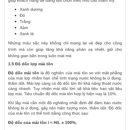
giúp khách hàng dễ dàng lựa chọn theo nhu cầu thẩm mỹ:
Xanh dương
Đỏ
Trắng
Xám
Xanh lá
Những màu sắc này không chỉ mang lại vẻ đẹp cho công
trình mà còn giúp tăng khả năng phản xạ nhiệt, giữ cho
không gian bên trong luôn mát mẻ.
1.5 Độ dốc lợp mái tôn
Độ dốc mái tôn
là độ nghiên của mái tôn so với mặt phẳng
của mái lợp nhằm hạn chế tình trạng nước không bị ứ đọng,
thấm dột. Mái lợp càng có độ dốc lớn thì khả năng thoát nước
càng nhanh. Tuy nhiên mái dốc lớn sẽ khá tiêu hao vật liệu
lợp mái. Tiêu chuẩn độ dốc mái tôn hợp lý hiện nay là 10%.
Khi lắp mái cần một độ nghiêng nhất định để đảm bảo nước
không bị ứ đọng, gây nên hiện tượng mòn, thấm dột. Độ dốc
của mái tôn có thể tính bằng công thức sau:
Độ dốc của mái tôn i = H/L x 100%,