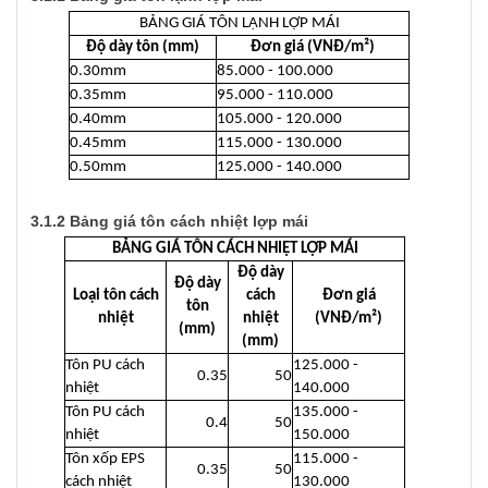
BẢNG GIÁ TÔN LẠNH LỢP MÁI
Độ dày tôn (mm)
Đơn giá (VNĐ/m²)
0.30mm
85.000 - 100.000
0.35mm
95.000 - 110.000
0.40mm
105.000 - 120.000
0.45mm
115.000 - 130.000
0.50mm
125.000 - 140.000
3.1.2 Bảng giá tôn cách nhiệt lợp mái
BẢNG GIÁ TÔN CÁCH NHIỆT LỢP MÁI
Độ dày
Độ dày
Loại tôn cách
cách
Đơn giá
tôn
nhiệt
nhiệt
(VNĐ/m²)
(mm)
(mm)
Tôn PU cách
125.000 -
0.35
50
nhiệt
140.000
Tôn PU cách
135.000 -
0.4
50
nhiệt
150.000
Tôn xốp EPS
115.000 -
0.35
50
cách nhiệt
130.000