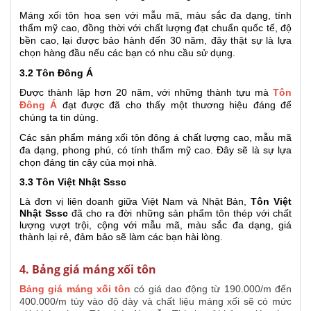
Máng xối tôn hoa sen với mẫu mã, màu sắc đa dạng, tính
thẩm mỹ cao, đồng thời với chất lượng đạt chuẩn quốc tế, độ
bền cao, lại được bảo hành đến 30 năm, đây thật sự là lựa
chọn hàng đầu nếu các bạn có nhu cầu sử dụng.
3.2 Tôn Đông Á
Được thành lập hơn 20 năm, với những thành tựu mà
Tôn
Đông Á
đạt được đã cho thấy một thương hiệu đáng để
chúng ta tin dùng.
Các sản phẩm máng xối tôn đông á chất lượng cao, mẫu mã
đa dạng, phong phú, có tính thẩm mỹ cao. Đây sẽ là sự lựa
chọn đáng tin cậy của mọi nhà.
3.3 Tôn Việt Nhật Sssc
Là đơn vị liên doanh giữa Việt Nam và Nhật Bản,
Tôn Việt
Nhật Sssc
đã cho ra đời những sản phẩm tôn thép với chất
lượng vượt trội, cộng với mẫu mã, màu sắc đa dạng, giá
thành lại rẻ, đảm bảo sẽ làm các bạn hài lòng.
4. Bảng giá máng xối tôn
Bảng giá máng xối tôn
có giá dao động từ 190.000/m đến
400.000/m tùy vào độ dày và chất liệu máng xối sẽ có mức