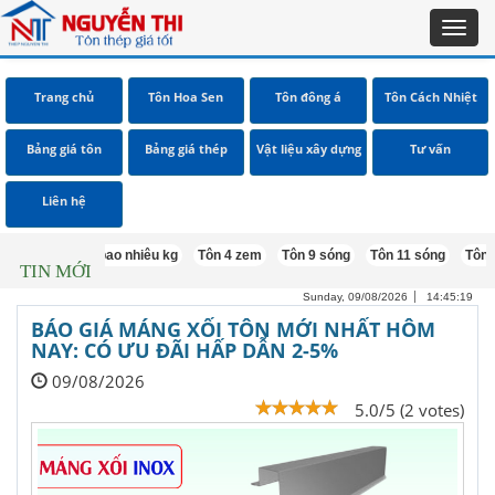
Toggl
navig
Trang chủ
Tôn Hoa Sen
Tôn đông á
Tôn Cách Nhiệt
Bảng giá tôn
Bảng giá thép
Vật liệu xây dựng
Tư vấn
Liên hệ
 khổ 1m5 bao nhiêu kg
Tôn 4 zem
Tôn 9 sóng
Tôn 11 sóng
Tôn 5 sóng
TIN MỚI
Sunday, 09/08/2026
14:45:20
BÁO GIÁ MÁNG XỐI TÔN MỚI NHẤT HÔM
NAY: CÓ ƯU ĐÃI HẤP DẪN 2-5%
09/08/2026
5.0/5 (2 votes)