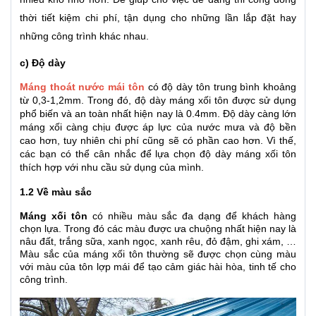
thời tiết kiệm chi phí, tận dụng cho những lần lắp đặt hay
những công trình khác nhau.
c) Độ dày
Máng thoát nước mái tôn
có độ dày tôn trung bình khoảng
từ 0,3-1,2mm. Trong đó, độ dày máng xối tôn được sử dụng
phổ biến và an toàn nhất hiện nay là 0.4mm. Độ dày càng lớn
máng xối càng chịu được áp lực của nước mưa và độ bền
cao hơn, tuy nhiên chi phí cũng sẽ có phần cao hơn. Vì thế,
các bạn có thể cân nhắc để lựa chọn độ dày máng xối tôn
thích hợp với nhu cầu sử dụng của mình.
1.2 Về màu sắc
Máng xối tôn
có nhiều màu sắc đa dạng để khách hàng
chọn lựa. Trong đó các màu được ưa chuộng nhất hiện nay là
nâu đất, trắng sữa, xanh ngọc, xanh rêu, đỏ đậm, ghi xám, …
Màu sắc của máng xối tôn thường sẽ được chọn cùng màu
với màu của tôn lợp mái để tạo cảm giác hài hòa, tinh tế cho
công trình.