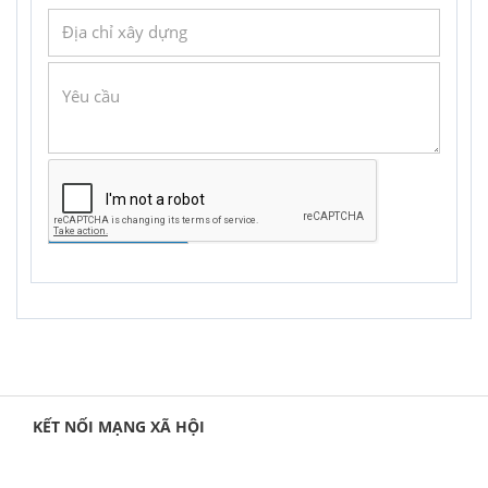
GỬI YÊU CẦU
KẾT NỐI MẠNG XÃ HỘI