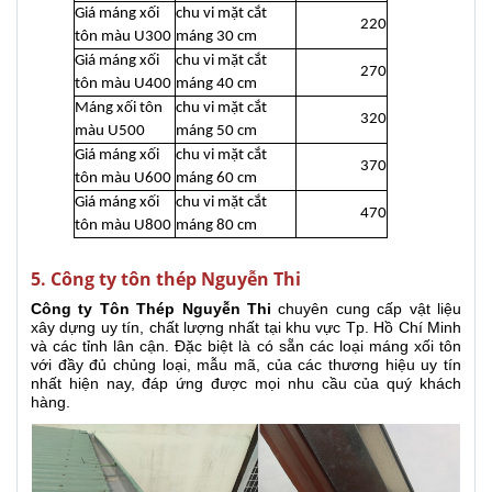
Giá máng xối
chu vi mặt cắt
220
tôn màu U300
máng 30 cm
Giá máng xối
chu vi mặt cắt
270
tôn màu U400
máng 40 cm
Máng xối tôn
chu vi mặt cắt
320
màu U500
máng 50 cm
Giá máng xối
chu vi mặt cắt
370
tôn màu U600
máng 60 cm
Giá máng xối
chu vi mặt cắt
470
tôn màu U800
máng 80 cm
5. Công ty tôn thép Nguyễn Thi
Công ty Tôn Thép Nguyễn Thi
chuyên cung cấp vật liệu
xây dựng uy tín, chất lượng nhất tại khu vực Tp. Hồ Chí Minh
và các tỉnh lân cận. Đặc biệt là có sẵn các loại máng xối tôn
với đầy đủ chủng loại, mẫu mã, của các thương hiệu uy tín
nhất hiện nay, đáp ứng được mọi nhu cầu của quý khách
hàng.