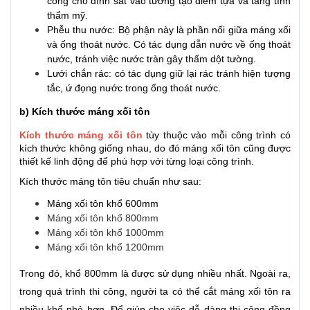
cong cho dính sát vào tường tạo điểm tựa và tăng tính
thẩm mỹ.
Phễu thu nước: Bộ phận này là phần nối giữa máng xối
và ống thoát nước. Có tác dụng dẫn nước về ống thoát
nước, tránh việc nước tràn gây thấm dột tường.
Lưới chắn rác: có tác dụng giữ lại rác tránh hiện tượng
tắc, ứ đọng nước trong ống thoát nước.
b) Kích thước máng xối tôn
Kích thước máng xối tôn
tùy thuộc vào mỗi công trình có
kích thước không giống nhau, do đó máng xối tôn cũng được
thiết kế linh động để phù hợp với từng loại công trình.
Kích thước máng tôn tiêu chuẩn như sau:
Máng xối tôn khổ 600mm
Máng xối tôn khổ 800mm
Máng xối tôn khổ 1000mm
Máng xối tôn khổ 1200mm
Trong đó, khổ 800mm là được sử dụng nhiều nhất.
Ngoài ra,
trong quá trình thi công, người ta có thể cắt máng xối tôn ra
nhiều khổ nhỏ hơn. Để giúp cho việc dễ dàng thi công đồng