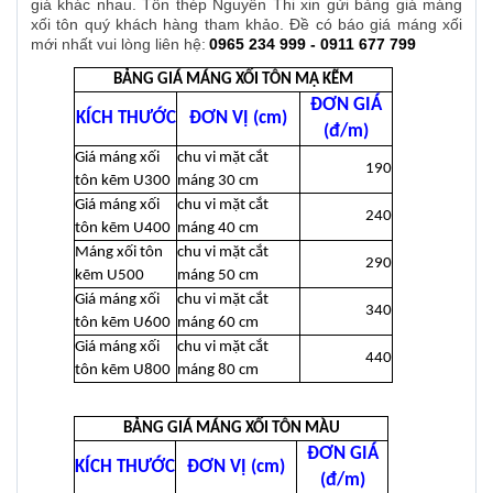
giá khác nhau. Tôn thép Nguyễn Thi xin gửi bảng giá máng
xối tôn quý khách hàng tham khảo. Đề có báo giá máng xối
mới nhất vui lòng liên hệ:
0965 234 999 - 0911 677 799
BẢNG GIÁ MÁNG XỐI TÔN MẠ KẼM
ĐƠN GIÁ
KÍCH THƯỚC
ĐƠN VỊ (cm)
(đ/m)
Giá máng xối
chu vi mặt cắt
190
tôn kẽm U300
máng 30 cm
Giá máng xối
chu vi mặt cắt
240
tôn kẽm U400
máng 40 cm
Máng xối tôn
chu vi mặt cắt
290
kẽm U500
máng 50 cm
Giá máng xối
chu vi mặt cắt
340
tôn kẽm U600
máng 60 cm
Giá máng xối
chu vi mặt cắt
440
tôn kẽm U800
máng 80 cm
BẢNG GIÁ MÁNG XỐI TÔN MÀU
ĐƠN GIÁ
KÍCH THƯỚC
ĐƠN VỊ (cm)
(đ/m)