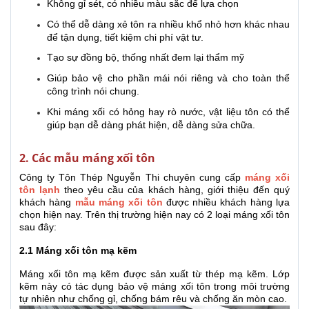
Không gỉ sét, có nhiều màu sắc để lựa chọn
Có thể dễ dàng xẻ tôn ra nhiều khổ nhỏ hơn khác nhau
để tận dụng, tiết kiệm chi phí vật tư.
Tạo sự đồng bộ, thống nhất đem lại thẩm mỹ
Giúp bảo vệ cho phần mái nói riêng và cho toàn thể
công trình nói chung.
Khi máng xối có hỏng hay rò nước, vật liệu tôn có thể
giúp bạn dễ dàng phát hiện, dễ dàng sửa chữa.
2. Các mẫu máng xối tôn
Công ty Tôn Thép Nguyễn Thi chuyên cung cấp
máng xối
tôn lạnh
theo yêu cầu của khách hàng, giới thiệu đến quý
khách hàng
mẫu máng xối tôn
được nhiều khách hàng lựa
chọn hiện nay. Trên thị trường hiện nay có 2 loại máng xối tôn
sau đây:
2.1 Máng xối tôn mạ kẽm
Máng xối tôn mạ kẽm
được sản xuất từ thép mạ kẽm. Lớp
kẽm này có tác dụng bảo vệ máng xối tôn trong môi trường
tự nhiên như chống gỉ, chống bám rêu và chống ăn mòn cao.