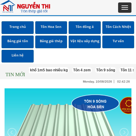
Toggl
navig
Trang chủ
Tôn Hoa Sen
Tôn đông á
Tôn Cách Nhiệt
Bảng giá tôn
Bảng giá thép
Vật liệu xây dựng
Tư vấn
Liên hệ
Lưới b40 khổ 1m5 bao nhiêu kg
Tôn 4 zem
Tôn 9 sóng
Tôn 11 sóng
TIN MỚI
Monday, 10/08/2026
02:42:27