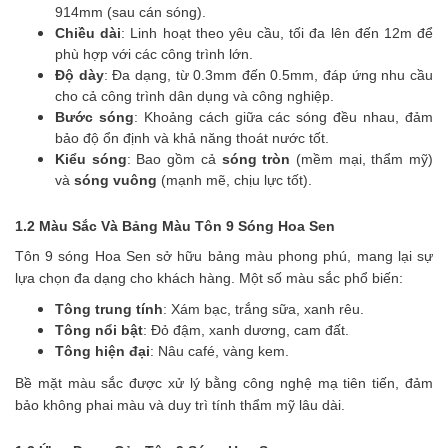
914mm (sau cán sóng).
Chiều dài
: Linh hoạt theo yêu cầu, tối đa lên đến 12m để
phù hợp với các công trình lớn.
Độ dày
: Đa dạng, từ 0.3mm đến 0.5mm, đáp ứng nhu cầu
cho cả công trình dân dụng và công nghiệp.
Bước sóng
: Khoảng cách giữa các sóng đều nhau, đảm
bảo độ ổn định và khả năng thoát nước tốt.
Kiểu sóng
: Bao gồm cả
sóng tròn
(mềm mại, thẩm mỹ)
và
sóng vuông
(mạnh mẽ, chịu lực tốt).
1.2 Màu Sắc Và Bảng Màu Tôn 9 Sóng Hoa Sen
Tôn 9 sóng Hoa Sen sở hữu bảng màu phong phú, mang lại sự
lựa chọn đa dạng cho khách hàng. Một số màu sắc phổ biến:
Tông trung tính
: Xám bạc, trắng sữa, xanh rêu.
Tông nổi bật
: Đỏ đậm, xanh dương, cam đất.
Tông hiện đại
: Nâu café, vàng kem.
Bề mặt màu sắc được xử lý bằng công nghệ mạ tiên tiến, đảm
bảo không phai màu và duy trì tính thẩm mỹ lâu dài.