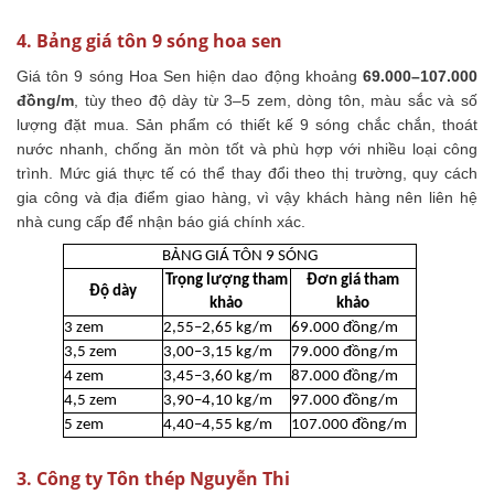
4. Bảng giá tôn 9 sóng hoa sen
Giá tôn 9 sóng Hoa Sen hiện dao động khoảng
69.000–107.000
đồng/m
, tùy theo độ dày từ 3–5 zem, dòng tôn, màu sắc và số
lượng đặt mua. Sản phẩm có thiết kế 9 sóng chắc chắn, thoát
nước nhanh, chống ăn mòn tốt và phù hợp với nhiều loại công
trình. Mức giá thực tế có thể thay đổi theo thị trường, quy cách
gia công và địa điểm giao hàng, vì vậy khách hàng nên liên hệ
nhà cung cấp để nhận báo giá chính xác.
BẢNG GIÁ TÔN 9 SÓNG
Trọng lượng tham
Đơn giá tham
Độ dày
khảo
khảo
3 zem
2,55–2,65 kg/m
69.000 đồng/m
3,5 zem
3,00–3,15 kg/m
79.000 đồng/m
4 zem
3,45–3,60 kg/m
87.000 đồng/m
4,5 zem
3,90–4,10 kg/m
97.000 đồng/m
5 zem
4,40–4,55 kg/m
107.000 đồng/m
3. Công ty Tôn thép Nguyễn Thi