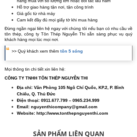
hàng mua với số lượng lớn hoặc đối tác lâu năm
Hỗ trợ giao hàng tận nơi, tận công trình
Giá gốc từ nhà máy
Cam kết đầy đủ mọi giấy tờ khi mua hàng
Đừng ngần ngại liên hệ ngay với chúng tôi nếu bạn có nhu cầu về
tôn thép, công ty Tôn Thép Nguyễn Thi sẵn sàng phục vụ quý
khách hàng mọi lúc mọi nơi.
>> Quý khách xem thêm
tôn 5 sóng
Mọi thông tin chi tiết xin liên hệ:
CÔNG TY TNHH TÔN THÉP NGUYỄN THI
Địa chỉ: Văn Phòng 105 Ngô Chí Quốc, KP.2, P. Bình
Chiểu, Q. Thủ Đức
Điện thoại: 0911.677.799 – 0965.234.999
Email: nguyenthicompany@gmail.com
Website: http://www.tonthepnguyenthi.com
SẢN PHẨM LIÊN QUAN