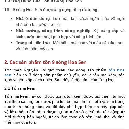
1.3 Ứng Dụng Của Tôn 9 Sóng Hoa Sen
Tôn 9 sóng Hoa Sen được ứng dụng rộng rãi trong:
Nhà ở dân dụng
: Lợp mái, làm vách ngăn, bảo vệ ngôi
nhà bền bỉ trước thời tiết.
Nhà xưởng, công trình công nghiệp
: Độ cứng cáp và
kích thước linh hoạt phù hợp với công trình lớn.
Trang trí kiến trúc
: Mái hiên, mái che với màu sắc đa dạng
và tính thẩm mỹ cao.
2. Các sản phẩm tôn 9 sóng Hoa Sen
Tôn thép Nguyễn Thi giới thiệu các dòng sản phẩm
tôn hoa
sen
hiện có 3 dòng sản phẩm chủ yếu, đó là tôn mạ kẽm, tôn
lạnh và tôn xốp cách nhiệt. Sau đây là đặc tính của từng loại:
2.1 Tôn mạ kẽm
Tôn mạ kẽm
hay còn được gọi là tôn kẽm, được tạo thành từ một
loại thép cán nguội, được phủ lên bề mặt thêm một lớp kẽm trong
quá trình nhúng nóng với độ dày phù hợp. Lớp mạ này giúp bảo
vệ lớp thép nền tránh được sự ăn mòn và gỉ sét do tác động từ
môi trường bên ngoài, từ đó làm tăng độ bền, tuổi thọ và tính
thẩm mỹ của tôn.