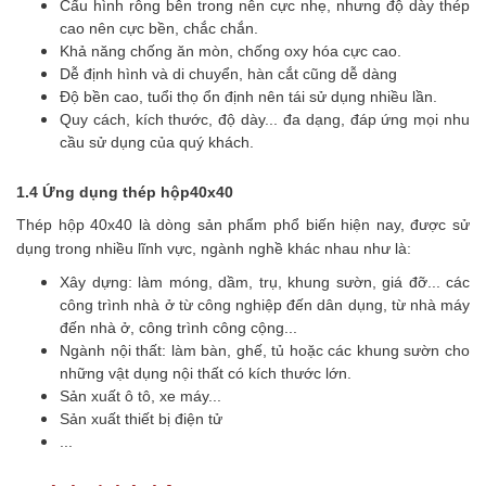
Cấu hình rỗng bên trong nên cực nhẹ, nhưng độ dày thép
cao nên cực bền, chắc chắn.
Khả năng chống ăn mòn, chống oxy hóa cực cao.
Dễ định hình và di chuyển, hàn cắt cũng dễ dàng
Độ bền cao, tuổi thọ ổn định nên tái sử dụng nhiều lần.
Quy cách, kích thước, độ dày... đa dạng, đáp ứng mọi nhu
cầu sử dụng của quý khách.
1.4 Ứng dụng thép hộp40x40
Thép hộp 40x40 là dòng sản phẩm phổ biến hiện nay, được sử
dụng trong nhiều lĩnh vực, ngành nghề khác nhau như là:
Xây dựng: làm móng, dầm, trụ, khung sườn, giá đỡ... các
công trình nhà ở từ công nghiệp đến dân dụng, từ nhà máy
đến nhà ở, công trình công cộng...
Ngành nội thất: làm bàn, ghế, tủ hoặc các khung sườn cho
những vật dụng nội thất có kích thước lớn.
Sản xuất ô tô, xe máy...
Sản xuất thiết bị điện tử
...