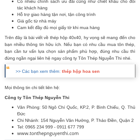
Có nhiều chính sách ưu đãi cũng như chiết khấu cho đối
tác khách hàng
Hỗ trợ giao hàng tận nơi, tận công trình
Giá gốc từ nhà máy
Cam kết đầy đủ mọi giấy tờ khi mua hàng
Trên đây là bài viết về thép hộp 40x40, hy vọng sẽ mang đến cho
bạn nhiều thông tin hữu ích. Nếu bạn có nhu cầu mua tôn thép,
bạn cần tư vấn lựa chọn sản phẩm phù hợp, đúng nhu cầu thì
đừng ngần ngại liên hệ ngay công ty Tôn Thép Nguyễn Thi nhé.
>> Các bạn xem thêm:
thép hộp hoa sen
Mọi thông tin chi tiết liên hệ:
Công ty Tôn Thép Nguyễn Thi
Văn Phòng: 50 Ngô Chí Quốc, KP.2, P. Bình Chiểu, Q. Thủ
Đức
Chi Nhánh: 154 Nguyễn Văn Hưởng, P. Thảo Điền, Quận 2
Tel: 0965 234 999 - 0911 677 799
www.tonthepnguyenthi.com