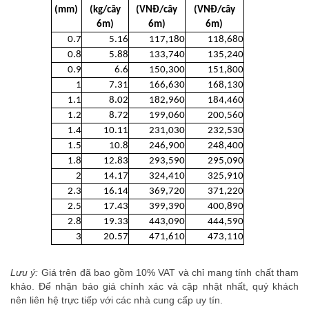
(mm)
(kg/cây
(VNĐ/cây
(VNĐ/cây
6m)
6m)
6m)
0.7
5.16
117,180
118,680
0.8
5.88
133,740
135,240
0.9
6.6
150,300
151,800
1
7.31
166,630
168,130
1.1
8.02
182,960
184,460
1.2
8.72
199,060
200,560
1.4
10.11
231,030
232,530
1.5
10.8
246,900
248,400
1.8
12.83
293,590
295,090
2
14.17
324,410
325,910
2.3
16.14
369,720
371,220
2.5
17.43
399,390
400,890
2.8
19.33
443,090
444,590
3
20.57
471,610
473,110
Lưu ý:
Giá trên đã bao gồm 10% VAT và chỉ mang tính chất tham
khảo. Để nhận báo giá chính xác và cập nhật nhất, quý khách
nên liên hệ trực tiếp với các nhà cung cấp uy tín.