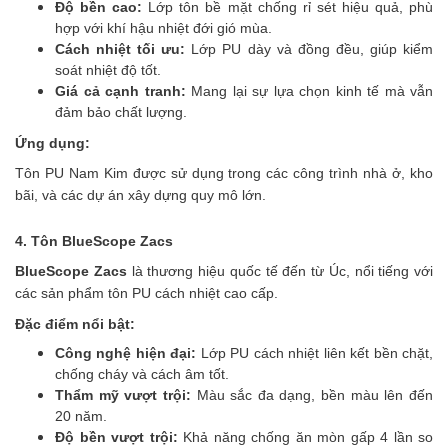
Độ bền cao:
Lớp tôn bề mặt chống rỉ sét hiệu quả, phù
hợp với khí hậu nhiệt đới gió mùa.
Cách nhiệt tối ưu:
Lớp PU dày và đồng đều, giúp kiểm
soát nhiệt độ tốt.
Giá cả cạnh tranh:
Mang lại sự lựa chọn kinh tế mà vẫn
đảm bảo chất lượng.
Ứng dụng:
Tôn PU Nam Kim được sử dụng trong các công trình nhà ở, kho
bãi, và các dự án xây dựng quy mô lớn.
4. Tôn BlueScope Zacs
BlueScope Zacs
là thương hiệu quốc tế đến từ Úc, nổi tiếng với
các sản phẩm tôn PU cách nhiệt cao cấp.
Đặc điểm nổi bật:
Công nghệ hiện đại:
Lớp PU cách nhiệt liên kết bền chặt,
chống cháy và cách âm tốt.
Thẩm mỹ vượt trội:
Màu sắc đa dạng, bền màu lên đến
20 năm.
Độ bền vượt trội:
Khả năng chống ăn mòn gấp 4 lần so