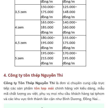
đồng/m
đồng/m
150.000–
125.000–
3,5 zem
175.000
148.000
đồng/m
đồng/m
165.000–
140.000–
4 zem
185.000
160.000
đồng/m
đồng/m
180.000–
155.000–
4,5 zem
195.000
175.000
đồng/m
đồng/m
195.000–
170.000–
5 zem
215.000
195.000
đồng/m
đồng/m
4. Công ty tôn thép Nguyễn Thi
Công ty Tôn Thép Nguyễn Thi
là đơn vị chuyên cung cấp trực
tiếp các sản phẩm
tôn lợp mái
chính hãng với kiểu dáng, mẫu
mã chất lượng ưu việt, phụ vụ mọi nhu cầu khách hàng tại tphcm
và các khu vực tỉnh thành lân cận như Bình Dương, Đồng Nai…