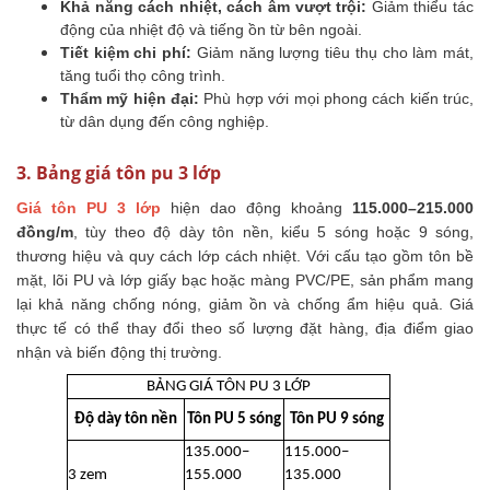
Khả năng cách nhiệt, cách âm vượt trội:
Giảm thiểu tác
động của nhiệt độ và tiếng ồn từ bên ngoài.
Tiết kiệm chi phí:
Giảm năng lượng tiêu thụ cho làm mát,
tăng tuổi thọ công trình.
Thẩm mỹ hiện đại:
Phù hợp với mọi phong cách kiến trúc,
từ dân dụng đến công nghiệp.
3. Bảng giá tôn pu 3 lớp
Giá tôn PU 3 lớp
hiện dao động khoảng
115.000–215.000
đồng/m
, tùy theo độ dày tôn nền, kiểu 5 sóng hoặc 9 sóng,
thương hiệu và quy cách lớp cách nhiệt. Với cấu tạo gồm tôn bề
mặt, lõi PU và lớp giấy bạc hoặc màng PVC/PE, sản phẩm mang
lại khả năng chống nóng, giảm ồn và chống ẩm hiệu quả. Giá
thực tế có thể thay đổi theo số lượng đặt hàng, địa điểm giao
nhận và biến động thị trường.
BẢNG GIÁ TÔN PU 3 LỚP
Độ dày tôn nền
Tôn PU 5 sóng
Tôn PU 9 sóng
135.000–
115.000–
3 zem
155.000
135.000